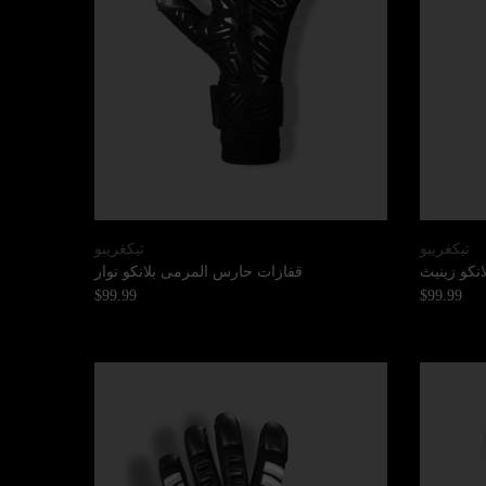
تيكغريبو
تيكغريبو
نكو زينيث
قفازات حارس المرمى بلانكو نوار
$99.99
$99.99