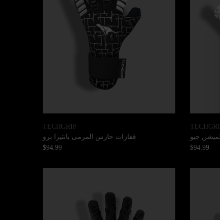
TECHGRIP
TECHGRI
ميشن جيو
قفازات حارس المرمى بانثيرا برو
$94.99
$94.99