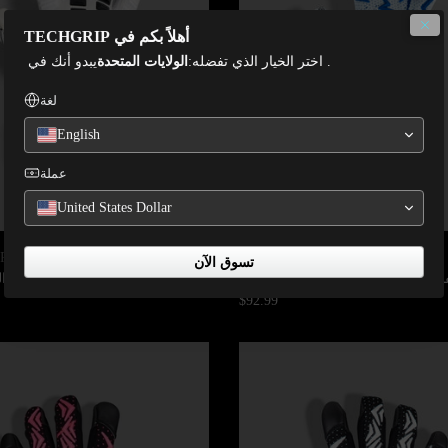
أهلاً بكم في TECHGRIP
. اختر الخيار الذي تفضله:
الولايات المتحدة
يبدو أنك في
لغة
English
عملة
United States Dollar
P
TECHGRIP
تسوق الآن
زات حارس المرمى Vortex WE 2.1
قفازات حارس المرمى دال
$92.99