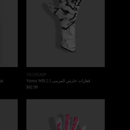
TECHGRIP
قفازات حارس المرمى Vortex WB 2.1
قفا
$92.99