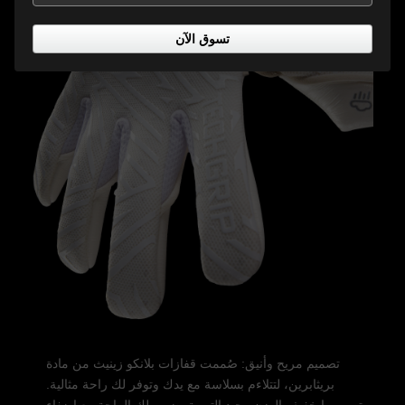
تسوق الآن
تصميم مريح وأنيق: صُممت قفازات بلانكو زينيث من مادة
بريثابرين، لتتلاءم بسلاسة مع يدك وتوفر لك راحة مثالية.
تصميمها خفيف الوزن وجيد التهوية يضمن لك الراحة مع إضفاء