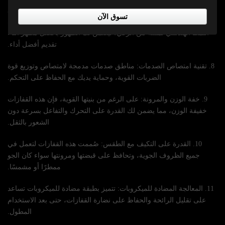
٧. تصميم أنيق وعصري: تتميز قفازات لوبوس نيو برو بتصميم أنيق
تسوق الآن
وعصري مع ألوان داكنة، مما يجعلها أنيقة واحترافية في آن واحد. يضفي
النمط الهندسي لمسة من الرقي، ليضمن لك الظهور بأفضل مظهر أثناء
تقديم أفضل أداء.
8. تقنية امتصاص الصدمات: مناطق صدمات مدمجة لامتصاص وتوزيع قوة
الضربات القوية، وحماية يديك مع الحفاظ على التحكم.
9. خفة الوزن والمرونة: على الرغم من بنيتها القوية، فإن هذه القفازات
خفيفة الوزن، مما يضمن لك القدرة على التحرك والتفاعل بسرعة دون
الشعور بالثقل.
10. القدرة على التكيف مع الطقس: صُممت هذه القفازات لتعمل في
جميع الظروف الجوية، وتحافظ على قبضتها ومرونتها سواء كان الجو
ممطرًا أو مشمسًا.
11. المعالجة المضادة للميكروبات: تتميز بطبقة مضادة للميكروبات تساعد
على تقليل الرائحة والحفاظ على نضارة القفازات، حتى بعد الاستخدام
المطول.