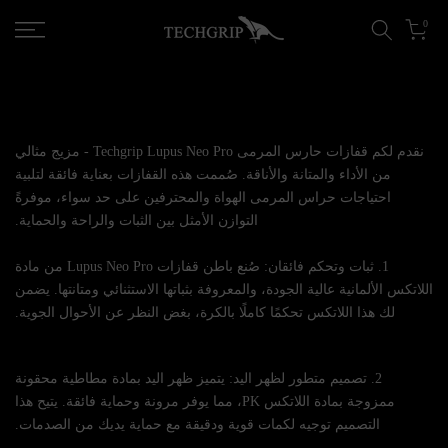
انتقل إلى المحتوى
0
نقدم لكم قفازات حارس المرمى Techgrip Lupus Neo Pro - مزيج مثالي
من الأداء والمتانة والأناقة. صُممت هذه القفازات بعناية فائقة لتلبية
احتياجات حراس المرمى الهواة والمحترفين على حد سواء، موفرةً
التوازن الأمثل بين الثبات والراحة والحماية.
1. ثبات وتحكم فائقان: صُنع باطن قفازات Lupus Neo Pro من مادة
اللاتكس الألمانية عالية الجودة، والمعروفة بثباتها الاستثنائي ومتانتها. يضمن
لك هذا اللاتكس تحكمًا كاملًا بالكرة، بغض النظر عن الأحوال الجوية.
2. تصميم متطور لظهر اليد: يتميز ظهر اليد بمادة مطاطية محقونة
ممزوجة بمادة اللاتكس PK، مما يوفر مرونة وحماية فائقة. يتيح هذا
التصميم توجيه لكمات قوية ودقيقة مع حماية يديك من الصدمات.