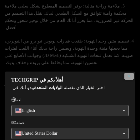
3. ملاءمة وراحة مثالية: يوفر التصميم المقطوع بشكل سلبي ملاءمة
محكمة وآمنة تتوافق مع الشكل الطبيعي ليدك. يقلل هذا التصميم من
الحركة غير الضرورية، مما يعزز أدائك العام من خلال توفير شعور وتحكم
أفضل.
4. تصميم متين وجيد التهوية: صُنعت قفازات لوبوس نيو برو من النيوبرين،
مما يجعلها متينة وجيدة التهوية، ويضمن راحة يديك أثناء اللعب لفترات
طويلة. كما تعمل فتحات التهوية الشبكية (JD Mesh) وجوانب الأصابع على
تحسين التهوية، مما يحافظ على برودة وجفاف يديك.
٥. حماية معززة للأصابع: تتميز القفازات بأطراف أصابع من اللاتكس لمزيد
أهلاً بكم في TECHGRIP
من الحماية، مما يقلل من خطر الإصابة أثناء المباريات عالية الشدة. يوفر
. اختر الخيار الذي تفضله:
الولايات المتحدة
يبدو أنك في
تصميم لفافة الإبهام ثباتًا ودعمًا إضافيين، مما يعزز قدرتك على التقاط
الكرة.
لغة
English
٦. تثبيت ودعم محكم: يضمن حزام المعصم المصنوع من النيوبرين
والحزام المطاطي تثبيتًا محكمًا، مما يمنع القفازات من الانزلاق أثناء
عملة
اللعب. يوفر هذا المزيج دعمًا ممتازًا للمعصم، مما يعزز ثقتك وأداءك في
الملعب.
United States Dollar