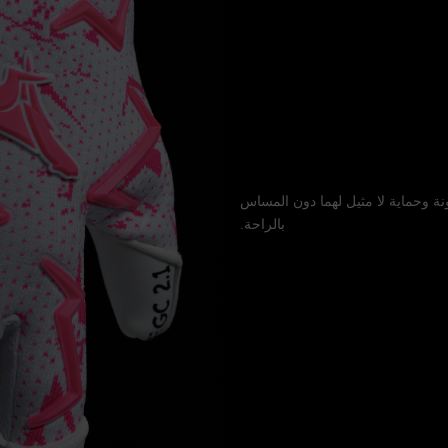
 الأبعاد بتقنية HydroFlex: يوفر مرونة وحماية لا مثيل لهما دون المساس
بالراحة.