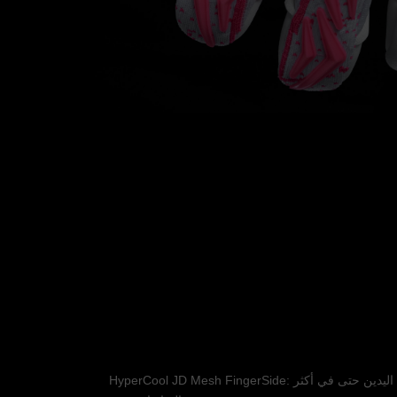
HyperCool JD Mesh FingerSide: تهوية فائقة للحفاظ على برودة وجفاف اليدين حتى في أكثر