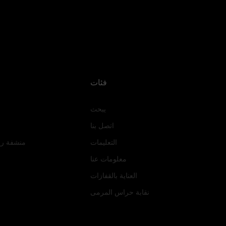
فئات
يبحث
اتصل بنا
التعليمات
منشفة ري
معلومات عنا
العناية بالقفازات
نقابة حراس المرمى